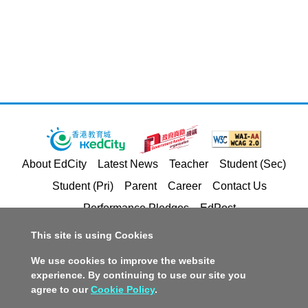
About EdCity
Latest News
Teacher
Student (Sec)
Student (Pri)
Parent
Career
Contact Us
Performance Pledges
EdPost
This site is using Cookies
Privacy Policy Statement
Terms of Service
We use cookies to improve the website
Copyright and Intellectual Property Rights
experience. By continuing to use our site you
agree to our
Cookie Policy
.
Disclaimer
Policy on Promotion of Racial Equality