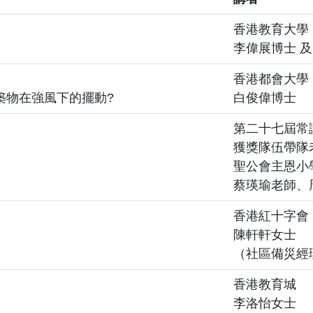
香港教育大學
李偉展博士 及
香港都會大學
築物在強風下的擺動?
白俊偉博士
第二十七屆常
獲獎隊伍帶隊
聖公會主恩小
蔡瑛瑜老師、
香港紅十字會
陳軒軒女士
（社區備災經
香港教育城
李洛怡女士