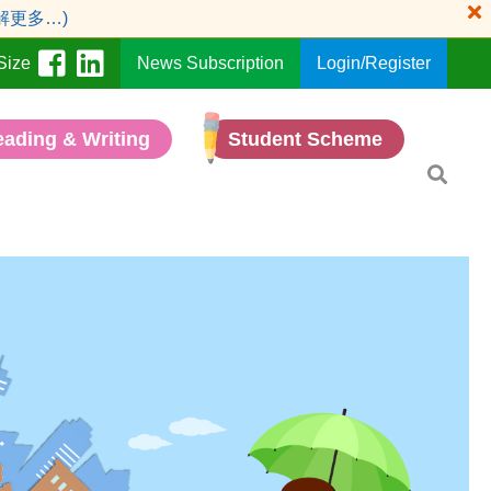
解更多…)
Size
News Subscription
Login/Register
ading & Writing
Student Scheme