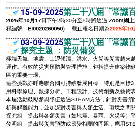
15-09-2025
第二十八屆「常識百
2025年10月17日
下午2時30分至5時將透過
Zoom網
程編號：
EI0020260050
) ，截止報名日期為
2025年10
03-09-2025
第二十八屆「常識百
探究主題 ：防災備災
極端天氣、地震、山泥傾瀉、洪水、火災等災害越來
運作。有效的災害預防與管理措施，包括提升建築物
區的重要一環。
這些挑戰亦呼應聯合國可持續發展目標，特別是目標3
用科學原理、數據分析、工程設計、技術創新及藝術
本屆活動鼓勵參與隊伍透過STEAM方法，針對災害
析與解難能力，並加深對災害與人類生活、環境之間
探究組：提出與各類災害（如地震、暴雨、火災等）
發明組：提出與災害預防或應變相關的問題，應用ST