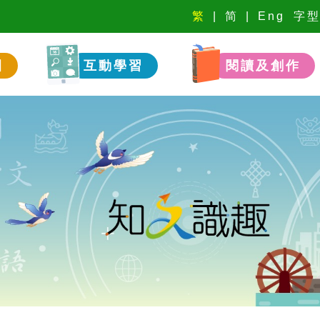
繁
简
Eng
字
園
互動學習
閱讀及創作