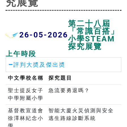
究展覽​
第二十八屆
「常識百搭」
26-05-2026
小學STEAM
探究展覽
上午時段
評判大奬及傑出奬
中文學校名稱
探究題目
聖士提反女子
急流要勇退嗎？
中學附屬小學
基督教宣道會
智能大廈火災偵測與安全
徐澤林紀念小
逃生路線診斷系統
學