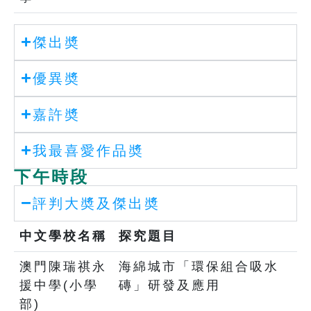
傑出奬
優異奬
嘉許奬
我最喜愛作品奬
下午時段
評判大奬及傑出奬
中文學校名稱
探究題目
澳門陳瑞祺永
海綿城市「環保組合吸水
援中學(小學
磚」研發及應用
部)