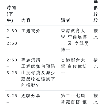
錄
時間
影
(下
片
午)
內容
講者
段
2:30
主題簡介
香港教育大
按
–
學 李偉展博
此
2:50
士 及 李凱雯
博士
2:50
專題演講
香港都會大
按
–
工程師如何預防
學 白俊偉博
此
3:25
山泥傾瀉及減少
士
建築物在強風下
的擺動?
3:25
經驗分享
第二十七屆
按
–
常識百搭 獲
此