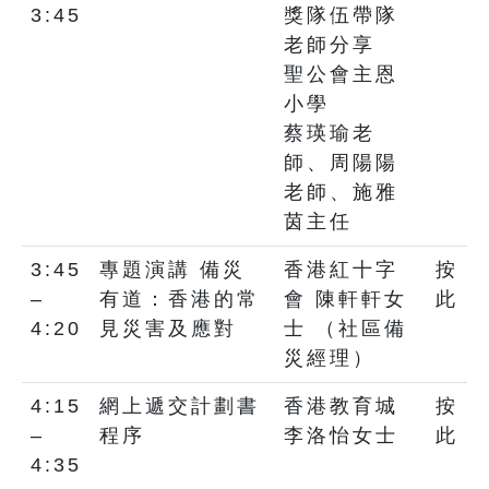
3:45
獎隊伍帶隊
老師分享
聖公會主恩
小學
蔡瑛瑜老
師、周陽陽
老師、施雅
茵主任
3:45
專題演講 備災
香港紅十字
按
–
有道：香港的常
會 陳軒軒女
此
4:20
見災害及應對
士 （社區備
災經理）
4:15
網上遞交計劃書
香港教育城
按
–
程序
李洛怡女士
此
4:35