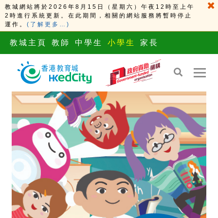
教城網站將於2026年8月15日（星期六）午夜12時至上午
2時進行系統更新。在此期間，相關的網站服務將暫時停止
運作。
(了解更多…)
教城主頁
教師
中學生
小學生
家長
S
S
k
k
i
i
p
p
t
t
o
o
t
c
h
o
e
n
c
t