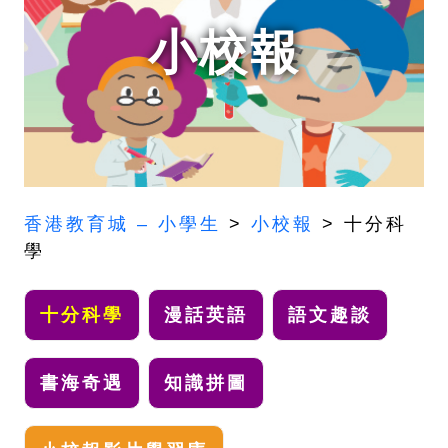
o
e
小校報
n
n
t
t
e
n
t
香港教育城 – 小學生
>
小校報
>
十分科
學
十分科學
漫話英語
語文趣談
書海奇遇
知識拼圖