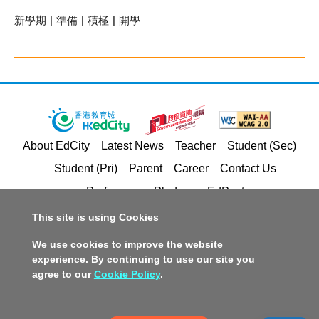
新學期
|
準備
|
積極
|
開學
About EdCity
Latest News
Teacher
Student (Sec)
Student (Pri)
Parent
Career
Contact Us
Performance Pledges
EdPost
This site is using Cookies
Privacy Policy Statement
Terms of Service
We use cookies to improve the website
Copyright and Intellectual Property Rights
experience. By continuing to use our site you
agree to our
Cookie Policy
.
Disclaimer
Policy on Promotion of Racial Equality
Accessible Website Design
Copyright © 2026 Hong Kong Education City Limited