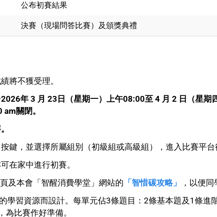
公布初賽結果
決賽（現場問答比賽）及頒獎典禮
成績將不獲受理。
於
2026年 3 月 23日（星期一）上午08:00至 4 月 2 日（星
0 am關閉。
賽。
」
按鍵，並選擇所屬組別（初級組或高級組），進入比賽平台
亦可在家中進行初賽。
賽專頁及本會「智醒消費學堂」網站的
「智惜碳攻略」
，以便同
的學習資源而設計。每單元佔3條題目：2條基本題及1條進
，為比賽作好準備。