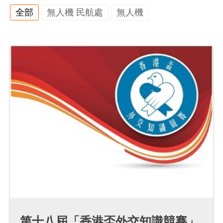
e
全部
無人機 民航處
無人機
n
t
第十八屆「香港盃外交知識競賽」