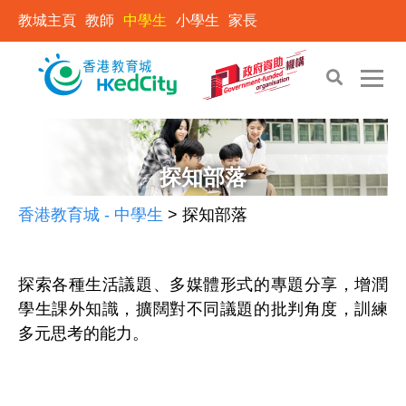
教城主頁
教師
中學生
小學生
家長
S
S
k
k
i
i
探知部落
p
p
香港教育城 - 中學生
>
探知部落
t
t
o
o
t
c
探索各種生活議題、多媒體形式的專題分享，增潤
h
o
學生課外知識，擴闊對不同議題的批判角度，訓練
e
n
c
t
多元思考的能力。
o
e
n
n
t
t