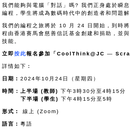
我們能夠與電腦「對話」嗎? 我們正身處於瞬息萬
編程，學生將成為數碼時代中的創造者和問題解
我們的編程之旅將於 10 月 24 日開始，到時將
程由香港賽馬會慈善信託基金創建和捐助，並與
技能。
立即
按此
報名
參加「CoolThink@JC
—
Scr
詳情如下︰
日期︰
2024年10月24日（星期四）
時間：上半場 (教師)
下午3時30分至4時15分
下
半場 (
學生
)
下午4時15分至5時
形式︰
線上 (Zoom)
語言︰
粵語