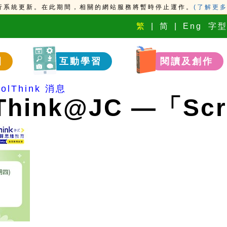
時進行系統更新。在此期間，相關的網站服務將暫時停止運作。
(了解更多
繁
简
Eng
字
園
互動學習
閱讀及創作
olThink 消息
hink@JC —「Sc