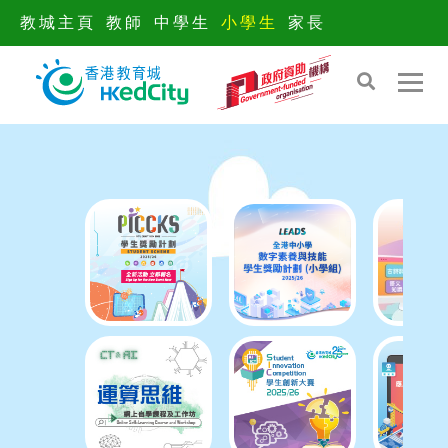
教城主頁
教師
中學生
小學生
家長
S
S
k
k
i
i
p
p
t
t
o
o
t
c
h
o
e
n
c
t
o
e
n
n