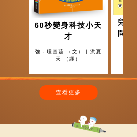
兒童
60秒變身科技小天
問：
才
可
強．理查茲 （文） | 洪夏
天 （譯）
查看更多