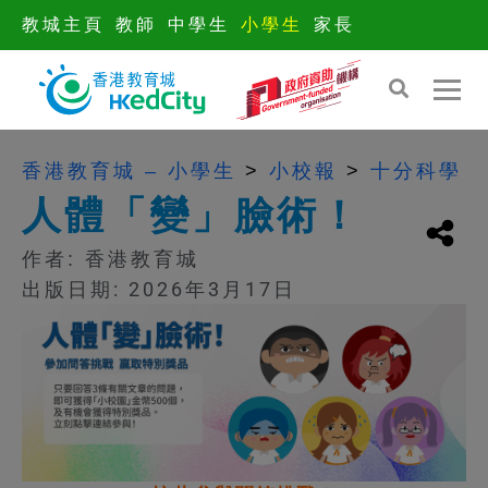
教城主頁
教師
中學生
小學生
家長
香港教育城 – 小學生
>
小校報
>
十分科學
人體「變」臉術！
作者:
香港教育城
出版日期: 2026年3月17日