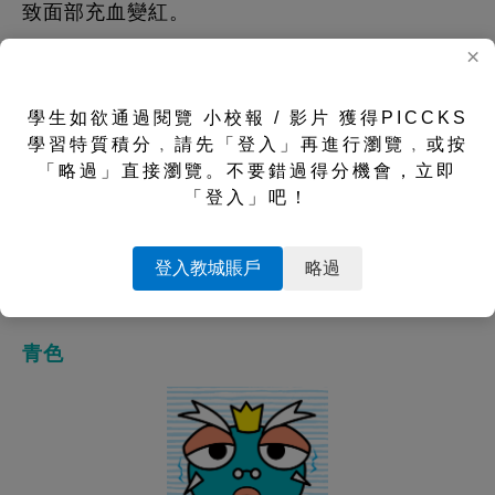
致面部充血變紅。
×
學生如欲通過閱覽 小校報 / 影片 獲得PICCKS
學習特質積分﹐請先「登入」再進行瀏覽﹐或按
「略過」直接瀏覽。不要錯過得分機會，立即
▲生氣導致臉色變紅。（Photo by James Heilman,
MD / CC BY 3.0）
「登入」吧！
運動或高溫也會導致血管擴張，使臉色變紅，而
過量運動和過高溫度更會引起頭暈頭痛等症狀。
登入教城賬戶
略過
青色