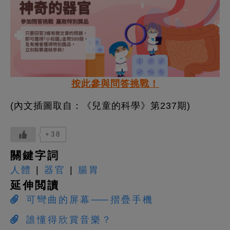
按此參與問答挑戰！
(內文插圖取自：《兒童的科學》第237期)
+38
關鍵字詞
人體
|
器官
|
腸胃
延伸閲讀
可彎曲的屏幕⸺摺疊手機
誰懂得欣賞音樂？