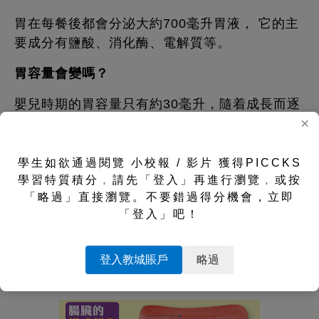
胃在每餐後都會分泌大約700毫升胃液， 它的主
要成分有鹽酸、消化酶、電解質等。
胃容量會變嗎？
嬰兒時期的胃容量只有約30毫升，隨着成長而逐
×
漸變大。成年後，胃容量大致定形，任何運動都
無法改變胃容量。
學生如欲通過閱覽 小校報 / 影片 獲得PICCKS
胃容量跟體重有關嗎？
學習特質積分﹐請先「登入」再進行瀏覽﹐或按
「略過」直接瀏覽。不要錯過得分機會，立即
胃容量跟人的體重並無關係，一個瘦小的人的胃
「登入」吧！
容量有可能比一個癡肥的人更大，因此肥胖的人
不一定是「大胃王」。
登入教城賬戶
略過
腸臟小百科