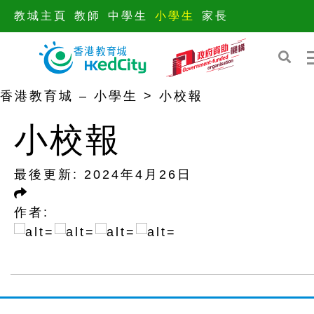
教城主頁
教師
中學生
小學生
家長
S
S
香港教育城 – 小學生
>
小校報
k
k
小校報
i
i
p
p
t
t
最後更新:
2024年4月26日
o
o
t
c
作者:
h
o
e
n
c
t
o
e
n
n