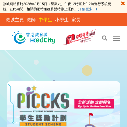
教城網站將於2026年8月15日（星期六）午夜12時至上午2時進行系統更
新。在此期間，相關的網站服務將暫時停止運作。
(了解更多…)
教城主頁
教師
中學生
小學生
家長
S
S
k
k
i
i
p
p
t
t
o
o
t
c
h
o
e
n
c
t
o
e