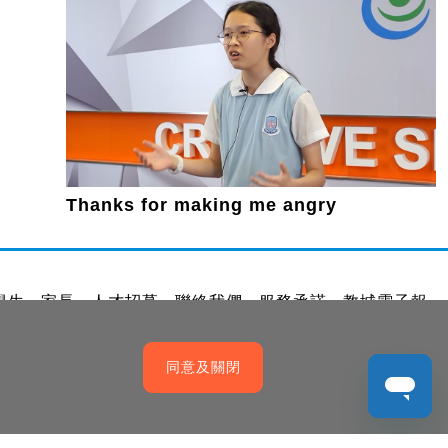
Thanks for making me angry
學生
家長
人才招募
聯絡我們
服務承諾
教城電子報
同意及關閉
權政策
免責聲明
促進種族平等政策
無障礙網站設計