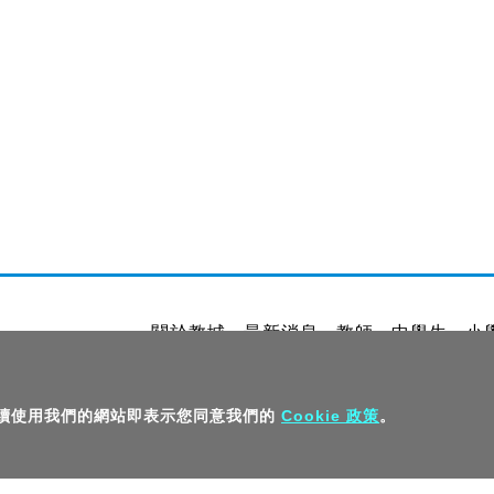
關於教城
最新消息
教師
中學生
小
私隱政策聲明
服務條款
版權及知識產
。 繼續使用我們的網站即表示您同意我們的
Cookie 政策
。