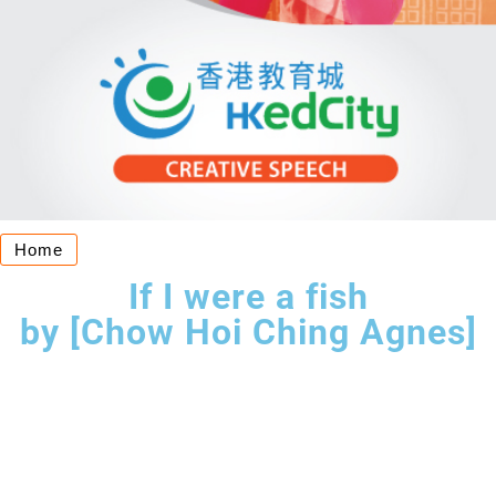
Home
If I were a fish
by [Chow Hoi Ching Agnes]