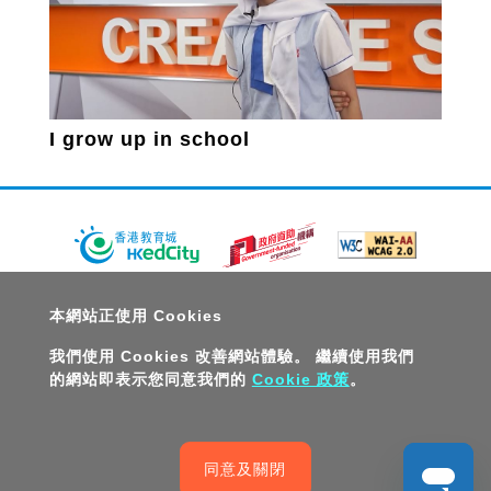
I grow up in school
關於教城
最新消息
教師
中學生
小學生
家長
本網站正使用 Cookies
人才招募
聯絡我們
服務承諾
教城電子報
我們使用 Cookies 改善網站體驗。 繼續使用我們
的網站即表示您同意我們的
Cookie 政策
。
私隱政策聲明
服務條款
版權及知識產權政策
免責聲明
促進種族平等政策
無障礙網站設計
版權所有© 2026 香港教育城有限公司
同意及關閉