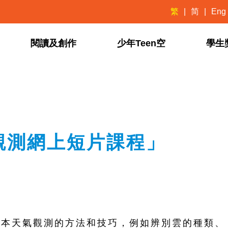
繁
简
Eng
閱讀及創作
少年Teen空
學生
觀測網上短片課程」
基本天氣觀測的方法和技巧，例如辨別雲的種類、