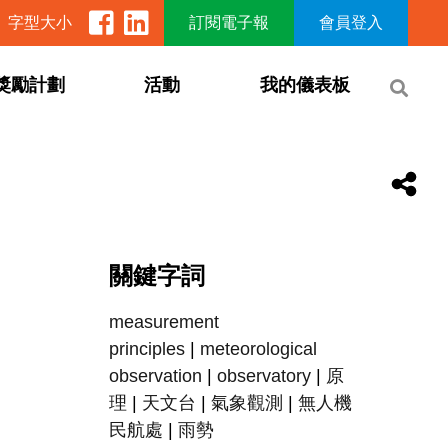
字型大小
訂閱電子報
會員登入
獎勵計劃
活動
我的儀表板
關鍵字詞
measurement
principles
|
meteorological
observation
|
observatory
|
原
理
|
天文台
|
氣象觀測
|
無人機
民航處
|
雨勢