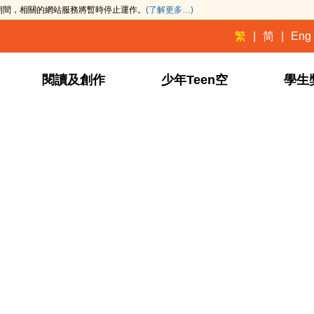
此期間，相關的網站服務將暫時停止運作。
(了解更多…)
繁
简
Eng
閱讀及創作
少年Teen空
學生