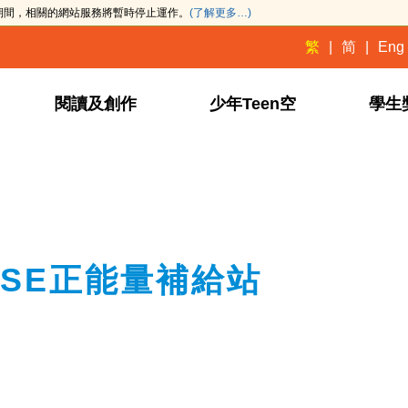
此期間，相關的網站服務將暫時停止運作。
(了解更多…)
繁
简
Eng
閱讀及創作
少年Teen空
學生
！DSE正能量補給站