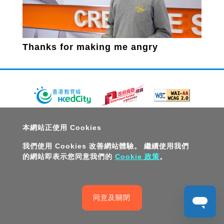
Thanks for making me angry
關於教城
最新消息
教師
中學生
小學生
家長
本網站正使用 Cookies
人才招募
聯絡我們
服務承諾
教城電子報
我們使用 Cookies 改善網站體驗。 繼續使用我們
的網站即表示您同意我們的
Cookie 政策
。
私隱政策聲明
服務條款
版權及知識產權政策
免責聲明
促進種族平等政策
無障礙網站設計
版權所有© 2026 香港教育城有限公司
同意及關閉