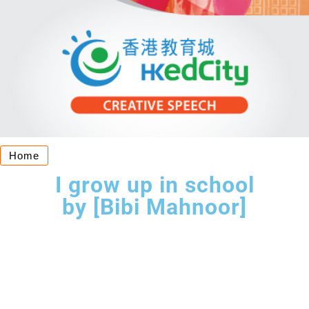
Home
I grow up in school
by [Bibi Mahnoor]