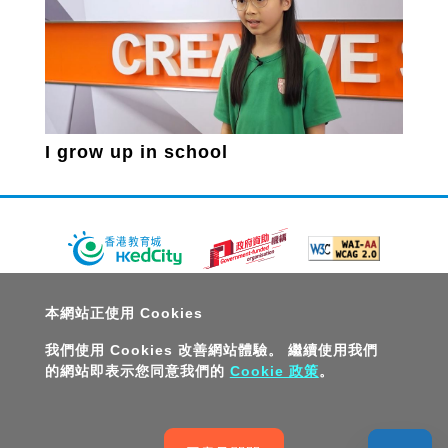
I grow up in school
關於教城
最新消息
教師
中學生
小學生
家長
本網站正使用 Cookies
人才招募
聯絡我們
服務承諾
教城電子報
我們使用 Cookies 改善網站體驗。 繼續使用我們
的網站即表示您同意我們的
Cookie 政策
。
私隱政策聲明
服務條款
版權及知識產權政策
免責聲明
促進種族平等政策
無障礙網站設計
版權所有© 2026 香港教育城有限公司